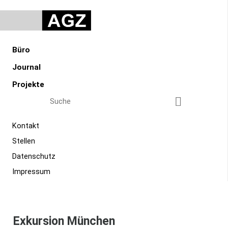
AGZ Zimmermann Architekten GmbH
Navigation überspringen
Büro
Journal
Projekte
Suchbegriffe
Suchen
Navigation überspringen
Kontakt
Stellen
Datenschutz
Impressum
Navigation überspringen
BÜRO
Exkursion München
JOURNAL