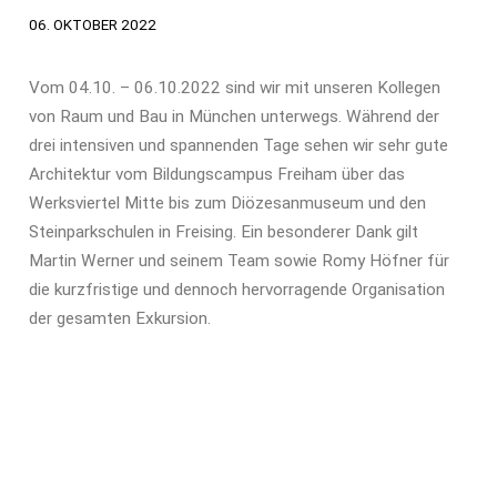
06. OKTOBER 2022
PROJEKTE
Vom 04.10. – 06.10.2022 sind wir mit unseren Kollegen
von Raum und Bau in München unterwegs. Während der
drei intensiven und spannenden Tage sehen wir sehr gute
Suchbegriffe
Suchen
Architektur vom Bildungscampus Freiham über das
Werksviertel Mitte bis zum Diözesanmuseum und den
Navigation überspringen
Steinparkschulen in Freising. Ein besonderer Dank gilt
Kontakt
Martin Werner und seinem Team sowie Romy Höfner für
Stellen
die kurzfristige und dennoch hervorragende Organisation
Datenschutz
der gesamten Exkursion.
Impressum