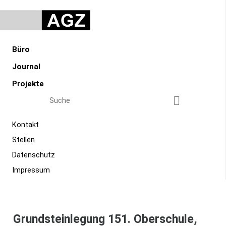
Navigation überspringen
AGZ Zimmermann Architekten GmbH
BÜRO
JOURNAL
Navigation überspringen
Büro
PROJEKTE
Journal
Projekte
Suchbegriffe
Suchen
Suchbegriffe
Suchen
Navigation überspringen
Kontakt
Stellen
Navigation überspringen
Kontakt
Datenschutz
Stellen
Impressum
Datenschutz
Impressum
Grundsteinlegung 151. Oberschule,