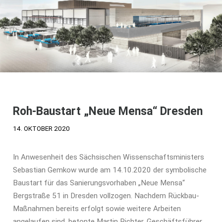
PROJEKTE
Suchbegriffe
Suchen
Navigation überspringen
Kontakt
Roh-Baustart „Neue Mensa“ Dresden
Stellen
14. OKTOBER 2020
Datenschutz
Impressum
In Anwesenheit des Sächsischen Wissenschaftsministers
Sebastian Gemkow wurde am 14.10.2020 der symbolische
Baustart für das Sanierungsvorhaben „Neue Mensa“
Bergstraße 51 in Dresden vollzogen. Nachdem Rückbau-
Maßnahmen bereits erfolgt sowie weitere Arbeiten
angelaufen sind, betonte Martin Richter, Geschäftsführer