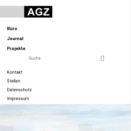
AGZ Zimmermann Architekten GmbH
Navigation überspringen
Büro
Journal
Projekte
Suchbegriffe
Suchen
Navigation überspringen
Kontakt
Stellen
Datenschutz
Impressum
Navigation überspringen
BÜRO
JOURNAL